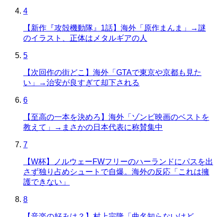
4
【新作『攻殻機動隊』1話】海外「原作まんま」→謎
のイラスト、正体はメタルギアの人
5
【次回作の街どこ】海外「GTAで東京や京都も見た
い」→治安が良すぎて却下される
6
【至高の一本を決めろ】海外「ゾンビ映画のベストを
教えて」→まさかの日本代表に称賛集中
7
【W杯】ノルウェーFWフリーのハーランドにパスを出
さず独り占めシュートで自爆。海外の反応「これは擁
護できない」
8
【音楽の好みは？】村上宗隆「曲名知らないけど…