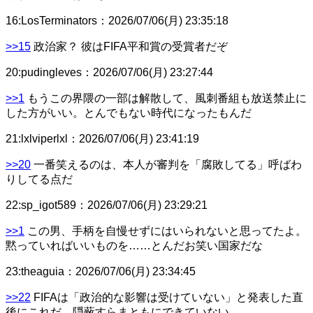
16
:
LosTerminators
：
2026/07/06(月) 23:35:18
>>15
政治家？ 彼はFIFA平和賞の受賞者だぞ
20
:
pudingleves
：
2026/07/06(月) 23:27:44
>>1
もうこの界隈の一部は解散して、風刺番組も放送禁止に
した方がいい。とんでもない時代になったもんだ
21
:
lxlviperlxl
：
2026/07/06(月) 23:41:19
>>20
一番笑えるのは、本人が審判を「腐敗してる」呼ばわ
りしてる点だ
22
:
sp_igot589
：
2026/07/06(月) 23:29:21
>>1
この男、手柄を自慢せずにはいられないと思ってたよ。
黙っていればいいものを……とんだお笑い国家だな
23
:
theaguia
：
2026/07/06(月) 23:34:45
>>22
FIFAは「政治的な影響は受けていない」と発表した直
後にこれだ。隠蔽すらまともにできていない