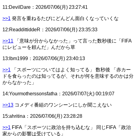
11
:
DevilDare
：
2026/07/06(月) 23:27:41
>>1
発言を重ねるたびにどんどん面白くなっていくな
12
:
ReaddittiddeR
：
2026/07/06(月) 23:35:33
>>11
「意味が分からなかった」って言った数秒後に「FIFA
にレビューを頼んだ」んだから草
13
:
lbm1999
：
2026/07/06(月) 23:40:13
>>1
「スポーツについてはよく知ってる」 数秒後 「赤カー
ドを食らったのは知ってるが、それが何を意味するのかは分
からなかった」
14
:
Yourmotherssonsfatha
：
2026/07/07(火) 00:19:07
>>13
コメディ番組のワンシーンにしか聞こえない
15
:
ahritina
：
2026/07/06(月) 23:28:28
>>1
FIFA「スポーツに政治を持ち込むな」 同じFIFA「政治
家からの影響は受けている」