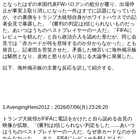
となったはずの米国代表FWバログンの処分が覆り、出場停
止が事実上取り消しになった一件はすでに話題になっていた
が、その裏側をトランプ大統領自身がホワイトハウスでの記
者会見で暴露した。「(審判の判定は)信じられないものだっ
た。あいつはうちのベストプレイヤーの一人だ」「FIFAに
レビューを頼んだ」と自ら政治介入を認めた形だが、同じ会
見では「赤カードが何を意味するのか分からなかった」とも
発言し、記者団を苦笑させた。矛盾した物言いに海外掲示板
は騒然となり、皮肉と怒りが入り混じる大論争に発展した。
以下、海外掲示板の主要な反応を訳して紹介する。
1
:
AvengingHero2012
：
2026/07/06(月) 23:26:20
トランプ大統領がFIFAに電話をかけたと自ら認める会見の
映像が拡散。「(審判は)信じられない判定をした……あいつ
はうちのベストプレイヤーの一人だ。なぜ赤カードなのか分
からなかった……そう、FIFAにレビューを頼んだんだ」