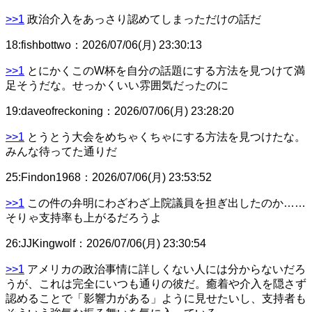
>>1
政治介入をあっさり認めてしまっただけの話だ
18
:
fishbottwo
：
2026/07/06(月) 23:30:13
>>1
とにかくこのW杯を自分の話題にする方法を見つけて満
足そうだな。せっかくいい雰囲気だったのに
19
:
daveofreckoning
：
2026/07/06(月) 23:28:20
>>1
とうとう大会をめちゃくちゃにする方法を見つけたな。
みんな待ってた通りだ
25
:
Findon1968
：
2026/07/06(月) 23:53:52
>>1
この件の弁明にわざわざ上院議員を担ぎ出したのか……
そりゃ支持率も上がるだろうよ
26
:
JJKingwolf
：
2026/07/06(月) 23:30:54
>>1
アメリカの政治事情に詳しくない人には分からないだろ
うが、これは完全にいつも通りの彼だ。癒着や介入を隠さず
認めることで「影響力がある」ように見せたいし、支持者も