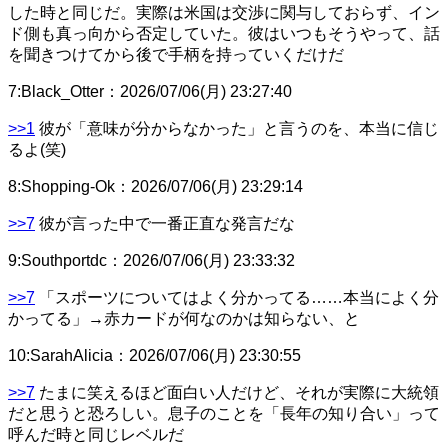
した時と同じだ。実際は米国は交渉に関与しておらず、イン
ド側も真っ向から否定していた。彼はいつもそうやって、話
を聞きつけてから後で手柄を持っていくだけだ
7
:
Black_Otter
：
2026/07/06(月) 23:27:40
>>1
彼が「意味が分からなかった」と言うのを、本当に信じ
るよ(笑)
8
:
Shopping-Ok
：
2026/07/06(月) 23:29:14
>>7
彼が言った中で一番正直な発言だな
9
:
Southportdc
：
2026/07/06(月) 23:33:32
>>7
「スポーツについてはよく分かってる……本当によく分
かってる」→赤カードが何なのかは知らない、と
10
:
SarahAlicia
：
2026/07/06(月) 23:30:55
>>7
たまに笑えるほど面白い人だけど、それが実際に大統領
だと思うと恐ろしい。息子のことを「長年の知り合い」って
呼んだ時と同じレベルだ