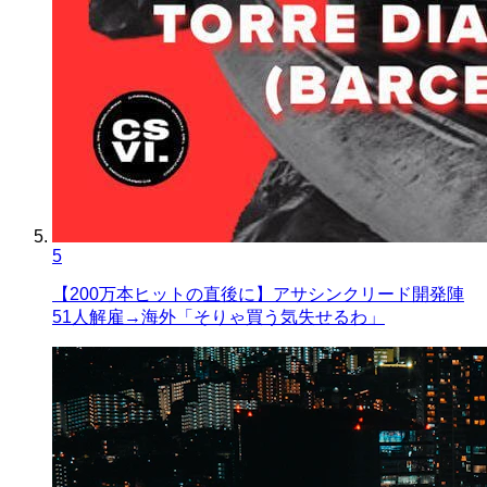
5
【200万本ヒットの直後に】アサシンクリード開発陣
51人解雇→海外「そりゃ買う気失せるわ」