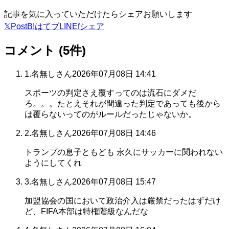
記事を気に入っていただけたらシェアお願いします
𝕏
Post
B!
はてブ
LINE
f
シェア
コメント (
5
件)
1
.
名無しさん
2026年07月08日 14:41
スポーツの判定さえ覆すってのは流石にダメだ
ろ。。。たとえそれが間違った判定であっても後から
は覆らないってのがルールだったじゃないか。
2
.
名無しさん
2026年07月08日 14:46
トランプの息子ともども 永久にサッカーに関われない
ようにしてくれ
3
.
名無しさん
2026年07月08日 15:47
加盟協会の国において政治介入は厳禁だったはずだけ
ど、FIFA本部は特権階級なんだな