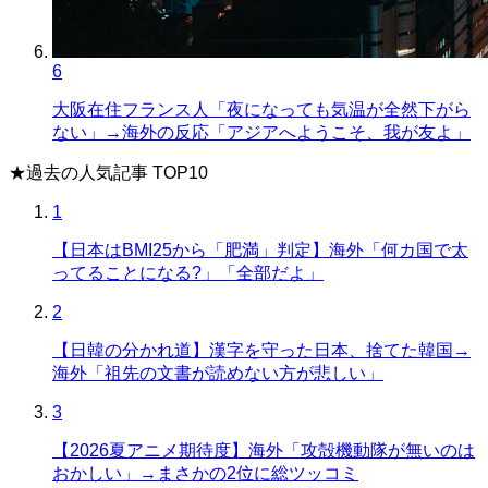
6
大阪在住フランス人「夜になっても気温が全然下がら
ない」→海外の反応「アジアへようこそ、我が友よ」
★
過去の人気記事 TOP10
1
【日本はBMI25から「肥満」判定】海外「何カ国で太
ってることになる?」「全部だよ」
2
【日韓の分かれ道】漢字を守った日本、捨てた韓国→
海外「祖先の文書が読めない方が悲しい」
3
【2026夏アニメ期待度】海外「攻殻機動隊が無いのは
おかしい」→まさかの2位に総ツッコミ