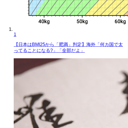
1
【日本はBMI25から「肥満」判定】海外「何カ国で太
ってることになる?」「全部だよ」