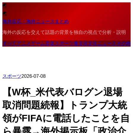
🌏
🌏
海外反応・海外ニュースまとめ
海外の反応を交えて話題の背景を独自の視点で分析・説明
すべて
アニメ
ゲーム
音楽
スポーツ
食文化
文化
ニュース
その他
スポーツ
2026-07-08
【W杯_米代表バログン退場
取消問題続報】トランプ大統
領がFIFAに電話したことを自
ら暴露→海外掲示板「政治介