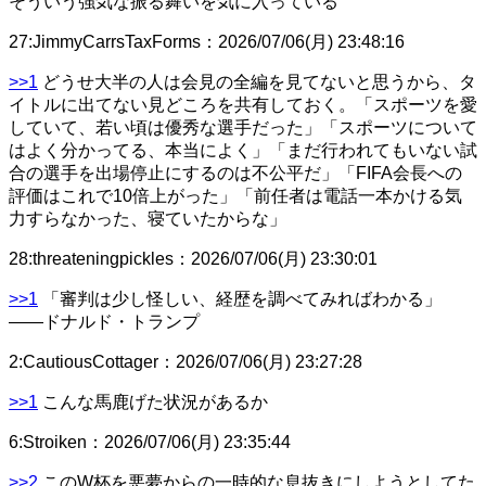
そういう強気な振る舞いを気に入っている
27
:
JimmyCarrsTaxForms
：
2026/07/06(月) 23:48:16
>>1
どうせ大半の人は会見の全編を見てないと思うから、タ
イトルに出てない見どころを共有しておく。「スポーツを愛
していて、若い頃は優秀な選手だった」「スポーツについて
はよく分かってる、本当によく」「まだ行われてもいない試
合の選手を出場停止にするのは不公平だ」「FIFA会長への
評価はこれで10倍上がった」「前任者は電話一本かける気
力すらなかった、寝ていたからな」
28
:
threateningpickles
：
2026/07/06(月) 23:30:01
>>1
「審判は少し怪しい、経歴を調べてみればわかる」
――ドナルド・トランプ
2
:
CautiousCottager
：
2026/07/06(月) 23:27:28
>>1
こんな馬鹿げた状況があるか
6
:
Stroiken
：
2026/07/06(月) 23:35:44
>>2
このW杯を悪夢からの一時的な息抜きにしようとしてた