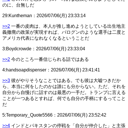
のに、台無しだ
29
:
Kuntheman
：
2026/07/06(月) 23:33:14
>>2
一番の皮肉は、本人が推し進めようとしている出生地主
義撤廃の政策が実現すれば、バログンのような選手は二度と
アメリカ代表になれなくなるということだ
3
:
Boydcrowde
：
2026/07/06(月) 23:33:04
>>2
今のところ一番信じられる話ではある
4
:
handsoapdispenser
：
2026/07/06(月) 23:41:41
>>3
彼がやりそうなことではある。でも彼は大嘘つきだか
ら、本当に何をしたのかは誰にも分からない。ただ、それを
自分から自慢げに話すのは最悪の一手だ。トランプに言える
ことが一つあるとすれば、何でも自分の手柄にするってこと
だ
5
:
Temporary_Quote5566
：
2026/07/06(月) 23:52:42
>>4
インドとパキスタンの停戦を「自分が仲介した」と主張