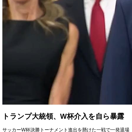
トランプ大統領、W杯介入を自ら暴露
サッカーW杯決勝トーナメント進出を懸けた一戦で一発退場