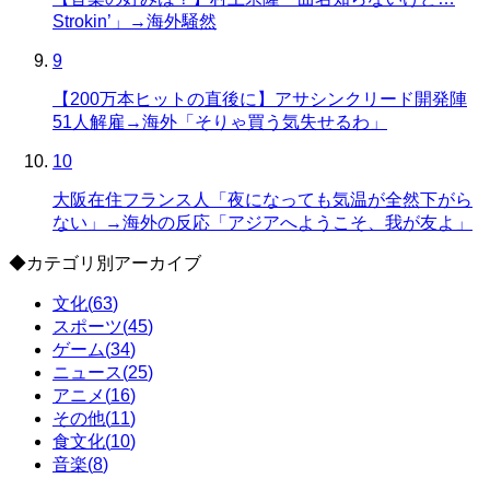
Strokin’」→海外騒然
9
【200万本ヒットの直後に】アサシンクリード開発陣
51人解雇→海外「そりゃ買う気失せるわ」
10
大阪在住フランス人「夜になっても気温が全然下がら
ない」→海外の反応「アジアへようこそ、我が友よ」
◆
カテゴリ別アーカイブ
文化
(
63
)
スポーツ
(
45
)
ゲーム
(
34
)
ニュース
(
25
)
アニメ
(
16
)
その他
(
11
)
食文化
(
10
)
音楽
(
8
)